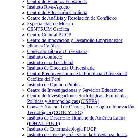
Centro de Estudios Filosóficos
Instituto Riva-Agüero
Centro de Educación Contínua
Centro de Análisis y Resolución de Conflictos
Especialidad de Música
CENTRUM Católica
Centro Cultural PUCP
Centro de Innovación y Desarrollo Emprendedor
Idiomas Católica
Conexión Bíblica Universitaria
Instituto Confucio
Instituto para la Calidad
Instituto de Docencia Universitaria
Centro Preuniversitario de la Pontificia Universidad
Católica del Perú
Instituto de Opinión Pública
Centro de Investigaciones y Servicios Educativos
Centro de Investigaciones Sociológicas, Económica
Políticas y Antropológicas (CISEPA)
Consejo Nacional de Ciencia, Tecnología e Innovación
Tecnológica (CONCYTEC)
Instituto de Desarrollo Humano de América Latina
(IDHAL-PUCP)
Instituto de Etnomusicología PUCP
Instituto de Investigación sobre la Enseñanza de las