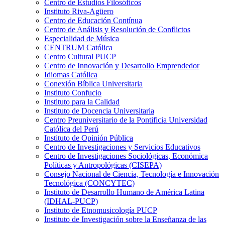
Centro de Estudios Filosóficos
Instituto Riva-Agüero
Centro de Educación Contínua
Centro de Análisis y Resolución de Conflictos
Especialidad de Música
CENTRUM Católica
Centro Cultural PUCP
Centro de Innovación y Desarrollo Emprendedor
Idiomas Católica
Conexión Bíblica Universitaria
Instituto Confucio
Instituto para la Calidad
Instituto de Docencia Universitaria
Centro Preuniversitario de la Pontificia Universidad
Católica del Perú
Instituto de Opinión Pública
Centro de Investigaciones y Servicios Educativos
Centro de Investigaciones Sociológicas, Económica
Políticas y Antropológicas (CISEPA)
Consejo Nacional de Ciencia, Tecnología e Innovación
Tecnológica (CONCYTEC)
Instituto de Desarrollo Humano de América Latina
(IDHAL-PUCP)
Instituto de Etnomusicología PUCP
Instituto de Investigación sobre la Enseñanza de las