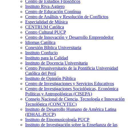
Centro de Estudios Filosóficos
Instituto Riva-Agüero
Centro de Educación Contínua
Centro de Análisis y Resolución de Conflictos
Especialidad de Música
CENTRUM Católica
Centro Cultural PUCP
Centro de Innovación y Desarrollo Emprendedor
Idiomas Católica
Conexión Bíblica Universitaria
Instituto Confucio
Instituto para la Calidad
Instituto de Docencia Universitaria
Centro Preuniversitario de la Pontificia Universidad
Católica del Perú
Instituto de Opinión Pública
Centro de Investigaciones y Servicios Educativos
Centro de Investigaciones Sociológicas, Económica
Políticas y Antropológicas (CISEPA)
Consejo Nacional de Ciencia, Tecnología e Innovación
Tecnológica (CONCYTEC)
Instituto de Desarrollo Humano de América Latina
(IDHAL-PUCP)
Instituto de Etnomusicología PUCP
Instituto de Investigación sobre la Enseñanza de las