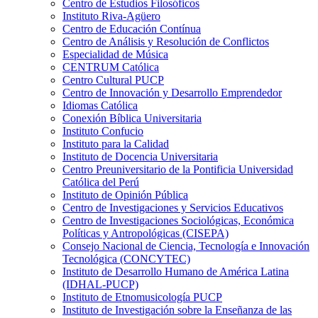
Centro de Estudios Filosóficos
Instituto Riva-Agüero
Centro de Educación Contínua
Centro de Análisis y Resolución de Conflictos
Especialidad de Música
CENTRUM Católica
Centro Cultural PUCP
Centro de Innovación y Desarrollo Emprendedor
Idiomas Católica
Conexión Bíblica Universitaria
Instituto Confucio
Instituto para la Calidad
Instituto de Docencia Universitaria
Centro Preuniversitario de la Pontificia Universidad
Católica del Perú
Instituto de Opinión Pública
Centro de Investigaciones y Servicios Educativos
Centro de Investigaciones Sociológicas, Económica
Políticas y Antropológicas (CISEPA)
Consejo Nacional de Ciencia, Tecnología e Innovación
Tecnológica (CONCYTEC)
Instituto de Desarrollo Humano de América Latina
(IDHAL-PUCP)
Instituto de Etnomusicología PUCP
Instituto de Investigación sobre la Enseñanza de las