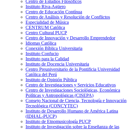
Centro de Estudios Filosóficos
Instituto Riva-Agüero
Centro de Educación Contínua
Centro de Análisis y Resolución de Conflictos
Especialidad de Música
CENTRUM Católica
Centro Cultural PUCP
Centro de Innovación y Desarrollo Emprendedor
Idiomas Católica
Conexión Bíblica Universitaria
Instituto Confucio
Instituto para la Calidad
Instituto de Docencia Universitaria
Centro Preuniversitario de la Pontificia Universidad
Católica del Perú
Instituto de Opinión Pública
Centro de Investigaciones y Servicios Educativos
Centro de Investigaciones Sociológicas, Económica
Políticas y Antropológicas (CISEPA)
Consejo Nacional de Ciencia, Tecnología e Innovación
Tecnológica (CONCYTEC)
Instituto de Desarrollo Humano de América Latina
(IDHAL-PUCP)
Instituto de Etnomusicología PUCP
Instituto de Investigación sobre la Enseñanza de las