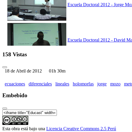
Escuela Doctoral 2012 - Jorge Mo
Escuela Doctoral 2012 - David Ma
158 Vistas
18 de Abril de 2012
01h 30m
Escuela Doctoral 2012 - Jorge Mo
ecuaciones
diferenciales
lineales
holomorfas
jorge
mozo
met
Embebido
Escuela Doctoral 2012 - David Ma
Esta obra está bajo una
Licencia Creative Commons 2.5 Perú