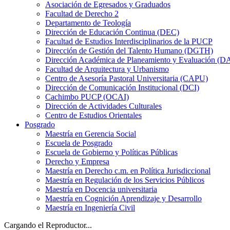
Asociación de Egresados y Graduados
Facultad de Derecho 2
Departamento de Teología
Dirección de Educación Continua (DEC)
Facultad de Estudios Interdisciplinarios de la PUCP
Dirección de Gestión del Talento Humano (DGTH)
Dirección Académica de Planeamiento y Evaluación (D
Facultad de Arquitectura y Urbanismo
Centro de Asesoría Pastoral Universitaria (CAPU)
Dirección de Comunicación Institucional (DCI)
Cachimbo PUCP (OCAI)
Dirección de Actividades Culturales
Centro de Estudios Orientales
Posgrado
Maestría en Gerencia Social
Escuela de Posgrado
Escuela de Gobierno y Políticas Públicas
Derecho y Empresa
Maestría en Derecho c.m. en Política Jurisdiccional
Maestría en Regulación de los Servicios Públicos
Maestría en Docencia universitaria
Maestría en Cognición Aprendizaje y Desarrollo
Maestría en Ingeniería Civil
Cargando el Reproductor...