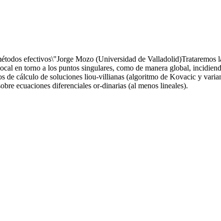
métodos efectivos\"Jorge Mozo (Universidad de Valladolid)Trataremos la
ocal en torno a los puntos singulares, como de manera global, incidiendo
 de cálculo de soluciones liou-villianas (algoritmo de Kovacic y varian
bre ecuaciones diferenciales or-dinarias (al menos lineales).