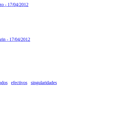
zo - 17/04/2012
rin - 17/04/2012
zo - 18/04/2012
odos
efectivos
singularidades
rin - 18/04/2012