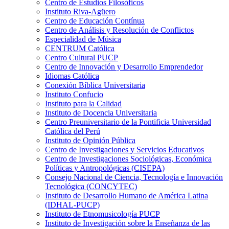
Centro de Estudios Filosóficos
Instituto Riva-Agüero
Centro de Educación Contínua
Centro de Análisis y Resolución de Conflictos
Especialidad de Música
CENTRUM Católica
Centro Cultural PUCP
Centro de Innovación y Desarrollo Emprendedor
Idiomas Católica
Conexión Bíblica Universitaria
Instituto Confucio
Instituto para la Calidad
Instituto de Docencia Universitaria
Centro Preuniversitario de la Pontificia Universidad
Católica del Perú
Instituto de Opinión Pública
Centro de Investigaciones y Servicios Educativos
Centro de Investigaciones Sociológicas, Económica
Políticas y Antropológicas (CISEPA)
Consejo Nacional de Ciencia, Tecnología e Innovación
Tecnológica (CONCYTEC)
Instituto de Desarrollo Humano de América Latina
(IDHAL-PUCP)
Instituto de Etnomusicología PUCP
Instituto de Investigación sobre la Enseñanza de las