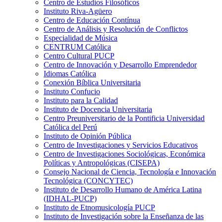
Centro de Estudios Filosóficos
Instituto Riva-Agüero
Centro de Educación Contínua
Centro de Análisis y Resolución de Conflictos
Especialidad de Música
CENTRUM Católica
Centro Cultural PUCP
Centro de Innovación y Desarrollo Emprendedor
Idiomas Católica
Conexión Bíblica Universitaria
Instituto Confucio
Instituto para la Calidad
Instituto de Docencia Universitaria
Centro Preuniversitario de la Pontificia Universidad
Católica del Perú
Instituto de Opinión Pública
Centro de Investigaciones y Servicios Educativos
Centro de Investigaciones Sociológicas, Económica
Políticas y Antropológicas (CISEPA)
Consejo Nacional de Ciencia, Tecnología e Innovación
Tecnológica (CONCYTEC)
Instituto de Desarrollo Humano de América Latina
(IDHAL-PUCP)
Instituto de Etnomusicología PUCP
Instituto de Investigación sobre la Enseñanza de las