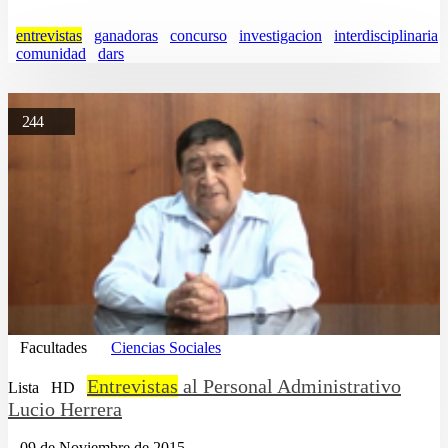
entrevistas
ganadoras
concurso
investigacion
interdisciplinaria
comunidad
dars
244
Facultades
Ciencias Sociales
Entrevistas
al Personal Administrativo
Lista
HD
Lucio Herrera
09 de Noviembre de 2015