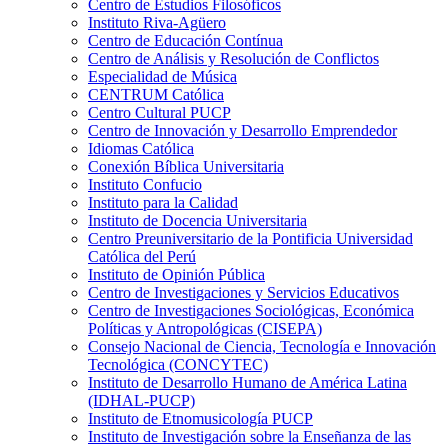
Centro de Estudios Filosóficos
Instituto Riva-Agüero
Centro de Educación Contínua
Centro de Análisis y Resolución de Conflictos
Especialidad de Música
CENTRUM Católica
Centro Cultural PUCP
Centro de Innovación y Desarrollo Emprendedor
Idiomas Católica
Conexión Bíblica Universitaria
Instituto Confucio
Instituto para la Calidad
Instituto de Docencia Universitaria
Centro Preuniversitario de la Pontificia Universidad
Católica del Perú
Instituto de Opinión Pública
Centro de Investigaciones y Servicios Educativos
Centro de Investigaciones Sociológicas, Económica
Políticas y Antropológicas (CISEPA)
Consejo Nacional de Ciencia, Tecnología e Innovación
Tecnológica (CONCYTEC)
Instituto de Desarrollo Humano de América Latina
(IDHAL-PUCP)
Instituto de Etnomusicología PUCP
Instituto de Investigación sobre la Enseñanza de las