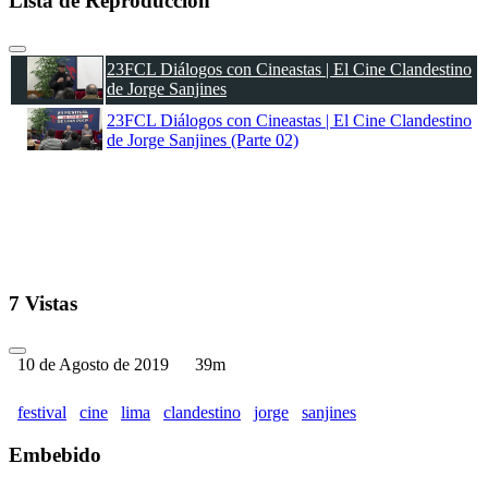
Lista de Reproducción
23FCL Diálogos con Cineastas | El Cine Clandestino
de Jorge Sanjines
23FCL Diálogos con Cineastas | El Cine Clandestino
de Jorge Sanjines (Parte 02)
7 Vistas
10 de Agosto de 2019
39m
festival
cine
lima
clandestino
jorge
sanjines
Embebido