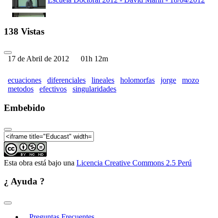
Escuela Doctoral 2012 - Jorge Mozo - 19/04/2012
138 Vistas
Escuela Doctoral 2012 - David Marin - 19/04/2012
17 de Abril de 2012
01h 12m
Escuela Doctoral 2012 - David Marin - 20/04/2012
ecuaciones
diferenciales
lineales
holomorfas
jorge
mozo
metodos
efectivos
singularidades
Escuela Doctoral 2012 - Jorge Mozo - 20/04/2012
Embebido
Escuela Doctoral - Inauguración - 17/04/2012
Esta obra está bajo una
Licencia Creative Commons 2.5 Perú
¿ Ayuda ?
Preguntas Frecuentes