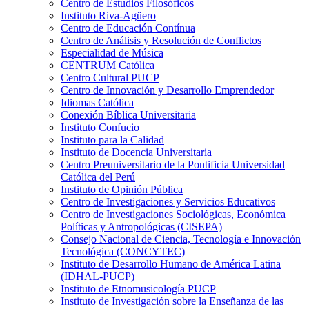
Centro de Estudios Filosóficos
Instituto Riva-Agüero
Centro de Educación Contínua
Centro de Análisis y Resolución de Conflictos
Especialidad de Música
CENTRUM Católica
Centro Cultural PUCP
Centro de Innovación y Desarrollo Emprendedor
Idiomas Católica
Conexión Bíblica Universitaria
Instituto Confucio
Instituto para la Calidad
Instituto de Docencia Universitaria
Centro Preuniversitario de la Pontificia Universidad
Católica del Perú
Instituto de Opinión Pública
Centro de Investigaciones y Servicios Educativos
Centro de Investigaciones Sociológicas, Económica
Políticas y Antropológicas (CISEPA)
Consejo Nacional de Ciencia, Tecnología e Innovación
Tecnológica (CONCYTEC)
Instituto de Desarrollo Humano de América Latina
(IDHAL-PUCP)
Instituto de Etnomusicología PUCP
Instituto de Investigación sobre la Enseñanza de las