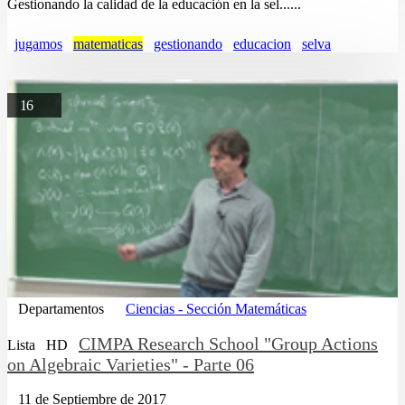
Gestionando la calidad de la educación en la sel......
jugamos
matematicas
gestionando
educacion
selva
16
Departamentos
Ciencias - Sección Matemáticas
CIMPA Research School "Group Actions
Lista
HD
on Algebraic Varieties" - Parte 06
11 de Septiembre de 2017