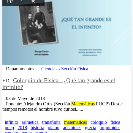
197
1
39
Departamentos
Ciencias - Sección Física
Coloquio de Física - ¿Qué tan grande es el
HD
infinito?
03 de Mayo de 2018
...Ponente: Alejandro Ortiz (Sección
Matemáticas
PUCP) Desde
tiempos remotos el hombre tuvo curiosi......
infinito
arimetica
transfinita
matematicas
coloquio
fisica
pucp
2018
historia
platon
aristoteles
grecia
arquimides
cauchy
gauss
cantor