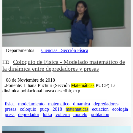
Departamentos
Ciencias - Sección Física
Coloquio de Física - Modelado matemático de
HD
la dinámica entre depredadores y presas
08 de Noviembre de 2018
...Ponente: Liliana Puchuri (Sección
Matemáticas
PUCP) La
dinámica poblacional busca describir, exp......
fisica
modelamiento
matematico
dinamica
depredadores
presas
coloquio
pucp
2018
matematicas
ecuacion
ecologia
presa
depredador
lotka
volterra
modelo
poblacion