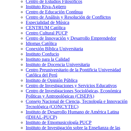
Centro de Estudios Filosóficos
Instituto Riva-Agüero
Centro de Educación Contínua
Centro de Análisis y Resolución de Conflictos
Especialidad de Música
CENTRUM Católica
Centro Cultural PUCP
Centro de Innovación y Desarrollo Emprendedor
Idiomas Católica
Conexión Bíblica Universitaria
Instituto Confucio
Instituto para la Calidad
Instituto de Docencia Universitaria
Centro Preuniversitario de la Pontificia Universidad
Católica del Perú
Instituto de Opinión Pública
Centro de Investigaciones y Servicios Educativos
Centro de Investigaciones Sociológicas, Económica
Políticas y Antropológicas (CISEPA)
Consejo Nacional de Ciencia, Tecnología e Innovación
Tecnológica (CONCYTEC)
Instituto de Desarrollo Humano de América Latina
(IDHAL-PUCP)
Instituto de Etnomusicología PUCP
Instituto de Investigación sobre la Enseñanza de las