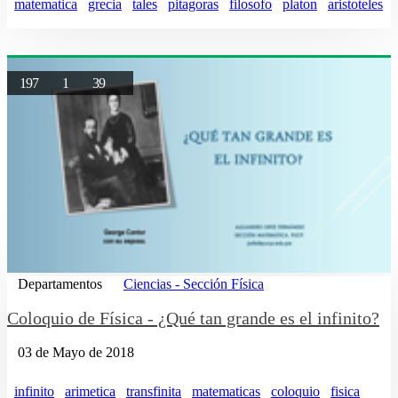
matematica
grecia
tales
pitagoras
filosofo
platon
aristoteles
197
1
39
Departamentos
Ciencias - Sección Física
Coloquio de Física - ¿Qué tan grande es el infinito?
03 de Mayo de 2018
infinito
arimetica
transfinita
matematicas
coloquio
fisica