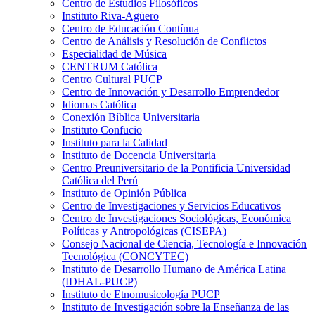
Centro de Estudios Filosóficos
Instituto Riva-Agüero
Centro de Educación Contínua
Centro de Análisis y Resolución de Conflictos
Especialidad de Música
CENTRUM Católica
Centro Cultural PUCP
Centro de Innovación y Desarrollo Emprendedor
Idiomas Católica
Conexión Bíblica Universitaria
Instituto Confucio
Instituto para la Calidad
Instituto de Docencia Universitaria
Centro Preuniversitario de la Pontificia Universidad
Católica del Perú
Instituto de Opinión Pública
Centro de Investigaciones y Servicios Educativos
Centro de Investigaciones Sociológicas, Económica
Políticas y Antropológicas (CISEPA)
Consejo Nacional de Ciencia, Tecnología e Innovación
Tecnológica (CONCYTEC)
Instituto de Desarrollo Humano de América Latina
(IDHAL-PUCP)
Instituto de Etnomusicología PUCP
Instituto de Investigación sobre la Enseñanza de las