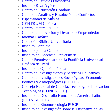
Centro de Estudios Filosóficos
Instituto Riva-Agüero
Centro de Educación Contínua
Centro de Análisis y Resolución de Conflictos
Especialidad de Música
CENTRUM Católica
Centro Cultural PUCP
Centro de Innovación y Desarrollo Emprendedor
Idiomas Católica
Conexión Bíblica Universitaria
Instituto Confucio
Instituto para la Calidad
Instituto de Docencia Universitaria
Centro Preuniversitario de la Pontificia Universidad
Católica del Perú
Instituto de Opinión Pública
Centro de Investigaciones y Servicios Educativos
Centro de Investigaciones Sociológicas, Económica
Políticas y Antropológicas (CISEPA)
Consejo Nacional de Ciencia, Tecnología e Innovación
Tecnológica (CONCYTEC)
Instituto de Desarrollo Humano de América Latina
(IDHAL-PUCP)
Instituto de Etnomusicología PUCP
Instituto de Investigación sobre la Enseñanza de las