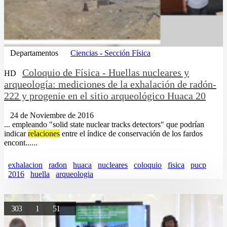
Departamentos
Ciencias - Sección Física
Coloquio de Física - Huellas nucleares y
HD
arqueología: mediciones de la exhalación de radón-
222 y progenie en el sitio arqueológico Huaca 20
24 de Noviembre de 2016
... empleando "solid state nuclear tracks detectors" que podrían
indicar
relaciones
entre el índice de conservación de los fardos
encont......
exhalacion
radon
huaca
nucleares
coloquio
fisica
pucp
2016
huella
arqueologia
303
1
51