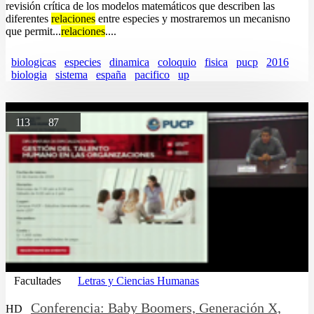
revisión crítica de los modelos matemáticos que describen las
diferentes
relaciones
entre especies y mostraremos un mecanisno
que permit...
relaciones
....
biologicas
especies
dinamica
coloquio
fisica
pucp
2016
biologia
sistema
españa
pacifico
up
113
87
Facultades
Letras y Ciencias Humanas
Conferencia: Baby Boomers, Generación X,
HD