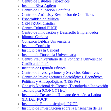
Centro de Estudios Filosóficos
Instituto Riva-Agüero
Centro de Educación Contínua
Centro de Análisis y Resolución de Conflictos
Especialidad de Música
CENTRUM Católica
Centro Cultural PUCP
Centro de Innovación y Desarrollo Emprendedor
Idiomas Católica
Conexión Bíblica Universitaria
Instituto Confucio
Instituto para la Calidad
Instituto de Docencia Universitaria
Centro Preuniversitario de la Pontificia Universidad
Católica del Perú
Instituto de Opinión Pública
Centro de Investigaciones y Servicios Educativos
Centro de Investigaciones Sociológicas, Económica
Políticas y Antropológicas (CISEPA)
Consejo Nacional de Ciencia, Tecnología e Innovación
Tecnológica (CONCYTEC)
Instituto de Desarrollo Humano de América Latina
(IDHAL-PUCP)
Instituto de Etnomusicología PUCP
Instituto de Investigación sobre la Enseñanza de las