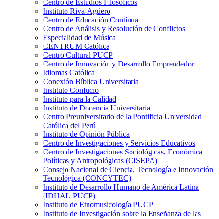
Centro de Estudios Filosóficos
Instituto Riva-Agüero
Centro de Educación Contínua
Centro de Análisis y Resolución de Conflictos
Especialidad de Música
CENTRUM Católica
Centro Cultural PUCP
Centro de Innovación y Desarrollo Emprendedor
Idiomas Católica
Conexión Bíblica Universitaria
Instituto Confucio
Instituto para la Calidad
Instituto de Docencia Universitaria
Centro Preuniversitario de la Pontificia Universidad
Católica del Perú
Instituto de Opinión Pública
Centro de Investigaciones y Servicios Educativos
Centro de Investigaciones Sociológicas, Económica
Políticas y Antropológicas (CISEPA)
Consejo Nacional de Ciencia, Tecnología e Innovación
Tecnológica (CONCYTEC)
Instituto de Desarrollo Humano de América Latina
(IDHAL-PUCP)
Instituto de Etnomusicología PUCP
Instituto de Investigación sobre la Enseñanza de las