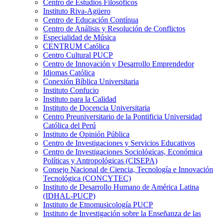
Centro de Estudios Filosóficos
Instituto Riva-Agüero
Centro de Educación Contínua
Centro de Análisis y Resolución de Conflictos
Especialidad de Música
CENTRUM Católica
Centro Cultural PUCP
Centro de Innovación y Desarrollo Emprendedor
Idiomas Católica
Conexión Bíblica Universitaria
Instituto Confucio
Instituto para la Calidad
Instituto de Docencia Universitaria
Centro Preuniversitario de la Pontificia Universidad
Católica del Perú
Instituto de Opinión Pública
Centro de Investigaciones y Servicios Educativos
Centro de Investigaciones Sociológicas, Económica
Políticas y Antropológicas (CISEPA)
Consejo Nacional de Ciencia, Tecnología e Innovación
Tecnológica (CONCYTEC)
Instituto de Desarrollo Humano de América Latina
(IDHAL-PUCP)
Instituto de Etnomusicología PUCP
Instituto de Investigación sobre la Enseñanza de las