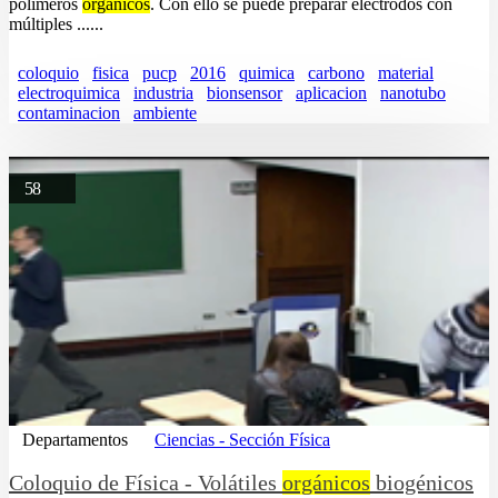
polímeros
orgánicos
. Con ello se puede preparar electrodos con
múltiples ......
coloquio
fisica
pucp
2016
quimica
carbono
material
electroquimica
industria
bionsensor
aplicacion
nanotubo
contaminacion
ambiente
58
Departamentos
Ciencias - Sección Física
Coloquio de Física - Volátiles
orgánicos
biogénicos