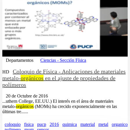
Departamentos
Ciencias - Sección Física
Coloquio de Física - Aplicaciones de materiales
HD
metalo-
orgánicos
en el ajuste de propiedades de
polímeros
20 de Octubre de 2016
...uthern College, EE.UU.) El interés en el área de materiales
metalo-
orgánicos
(MOMs) ha crecido exponencialmente en las
últimas tre......
coloquio
fisica
pucp
2016
quimica
material
metal
organico
polimero
mom
sensor