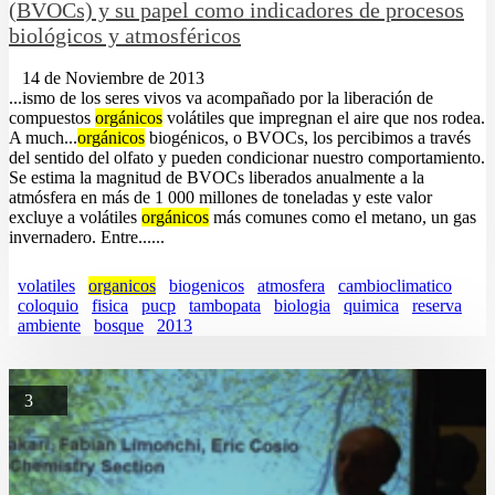
(BVOCs) y su papel como indicadores de procesos
biológicos y atmosféricos
14 de Noviembre de 2013
...ismo de los seres vivos va acompañado por la liberación de
compuestos
orgánicos
volátiles que impregnan el aire que nos rodea.
A much...
orgánicos
biogénicos, o BVOCs, los percibimos a través
del sentido del olfato y pueden condicionar nuestro comportamiento.
Se estima la magnitud de BVOCs liberados anualmente a la
atmósfera en más de 1 000 millones de toneladas y este valor
excluye a volátiles
orgánicos
más comunes como el metano, un gas
invernadero. Entre......
volatiles
organicos
biogenicos
atmosfera
cambioclimatico
coloquio
fisica
pucp
tambopata
biologia
quimica
reserva
ambiente
bosque
2013
3