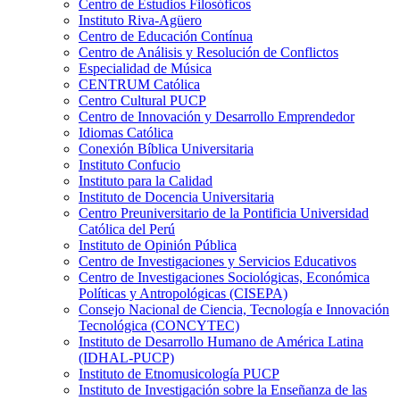
Centro de Estudios Filosóficos
Instituto Riva-Agüero
Centro de Educación Contínua
Centro de Análisis y Resolución de Conflictos
Especialidad de Música
CENTRUM Católica
Centro Cultural PUCP
Centro de Innovación y Desarrollo Emprendedor
Idiomas Católica
Conexión Bíblica Universitaria
Instituto Confucio
Instituto para la Calidad
Instituto de Docencia Universitaria
Centro Preuniversitario de la Pontificia Universidad
Católica del Perú
Instituto de Opinión Pública
Centro de Investigaciones y Servicios Educativos
Centro de Investigaciones Sociológicas, Económica
Políticas y Antropológicas (CISEPA)
Consejo Nacional de Ciencia, Tecnología e Innovación
Tecnológica (CONCYTEC)
Instituto de Desarrollo Humano de América Latina
(IDHAL-PUCP)
Instituto de Etnomusicología PUCP
Instituto de Investigación sobre la Enseñanza de las