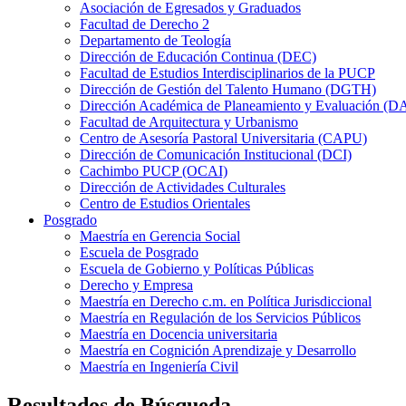
Asociación de Egresados y Graduados
Facultad de Derecho 2
Departamento de Teología
Dirección de Educación Continua (DEC)
Facultad de Estudios Interdisciplinarios de la PUCP
Dirección de Gestión del Talento Humano (DGTH)
Dirección Académica de Planeamiento y Evaluación (D
Facultad de Arquitectura y Urbanismo
Centro de Asesoría Pastoral Universitaria (CAPU)
Dirección de Comunicación Institucional (DCI)
Cachimbo PUCP (OCAI)
Dirección de Actividades Culturales
Centro de Estudios Orientales
Posgrado
Maestría en Gerencia Social
Escuela de Posgrado
Escuela de Gobierno y Políticas Públicas
Derecho y Empresa
Maestría en Derecho c.m. en Política Jurisdiccional
Maestría en Regulación de los Servicios Públicos
Maestría en Docencia universitaria
Maestría en Cognición Aprendizaje y Desarrollo
Maestría en Ingeniería Civil
Resultados de Búsqueda