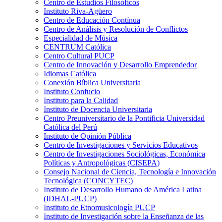
Centro de Estudios Filosóficos
Instituto Riva-Agüero
Centro de Educación Contínua
Centro de Análisis y Resolución de Conflictos
Especialidad de Música
CENTRUM Católica
Centro Cultural PUCP
Centro de Innovación y Desarrollo Emprendedor
Idiomas Católica
Conexión Bíblica Universitaria
Instituto Confucio
Instituto para la Calidad
Instituto de Docencia Universitaria
Centro Preuniversitario de la Pontificia Universidad
Católica del Perú
Instituto de Opinión Pública
Centro de Investigaciones y Servicios Educativos
Centro de Investigaciones Sociológicas, Económica
Políticas y Antropológicas (CISEPA)
Consejo Nacional de Ciencia, Tecnología e Innovación
Tecnológica (CONCYTEC)
Instituto de Desarrollo Humano de América Latina
(IDHAL-PUCP)
Instituto de Etnomusicología PUCP
Instituto de Investigación sobre la Enseñanza de las