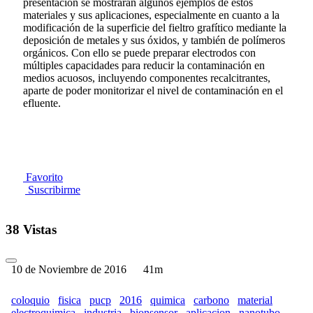
presentación se mostrarán algunos ejemplos de estos
materiales y sus aplicaciones, especialmente en cuanto a la
modificación de la superficie del fieltro grafítico mediante la
deposición de metales y sus óxidos, y también de polímeros
orgánicos. Con ello se puede preparar electrodos con
múltiples capacidades para reducir la contaminación en
medios acuosos, incluyendo componentes recalcitrantes,
aparte de poder monitorizar el nivel de contaminación en el
efluente.
Favorito
Suscribirme
38 Vistas
10 de Noviembre de 2016
41m
coloquio
fisica
pucp
2016
quimica
carbono
material
electroquimica
industria
bionsensor
aplicacion
nanotubo