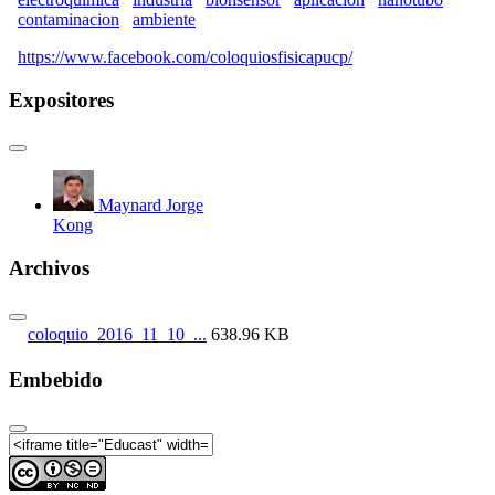
contaminacion
ambiente
https://www.facebook.com/coloquiosfisicapucp/
Expositores
Maynard Jorge
Kong
Archivos
coloquio_2016_11_10_...
638.96 KB
Embebido