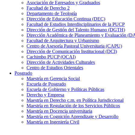
Asociación de Egresados y Graduados
Facultad de Derecho 2
Departamento de Teología
Dirección de Educación Continua (DEC)
Facultad de Estudios Interdisciplinarios de la PUCP
Dirección de Gestión del Talento Humano (DGTH)
Dirección Académica de Planeamiento y Evaluación (D
Facultad de Arquitectura y Urbanismo
Centro de Asesoría Pastoral Universitaria (CAPU)
Dirección de Comunicación Institucional (DCI)
Cachimbo PUCP (OCAI)
Dirección de Actividades Culturales
Centro de Estudios Orientales
Posgrado
Maestría en Gerencia Social
Escuela de Posgrado
Escuela de Gobierno y Políticas Públicas
Derecho y Empresa
Maestría en Derecho c.m. en Política Jurisdiccional
Maestría en Regulación de los Servicios Públicos
Maestría en Docencia universitaria
Maestría en Cognición Aprendizaje y Desarrollo
Maestría en Ingeniería Civil