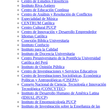
Centro de Estudios Filosóficos
Instituto Riva-Agüero
Centro de Educación Contínua
Centro de Análisis y Resolución de Conflictos
Especialidad de Música
CENTRUM Católica
Centro Cultural PUCP
Centro de Innovación y Desarrollo Emprendedor
Idiomas Católica
Conexión Bíblica Universitaria
Instituto Confucio
Instituto para la Calidad
Instituto de Docencia Universitaria
Centro Preuniversitario de la Pontificia Universidad
Católica del Perú
Instituto de Opinión Pública
Centro de Investigaciones y Servicios Educativos
Centro de Investigaciones Sociológicas, Económica
Políticas y Antropológicas (CISEPA)
Consejo Nacional de Ciencia, Tecnología e Innovación
Tecnológica (CONCYTEC)
Instituto de Desarrollo Humano de América Latina
(IDHAL-PUCP)
Instituto de Etnomusicología PUCP
Instituto de Investigación sobre la Enseñanza de las