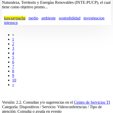
Naturaleza, Territorio y Energías Renovables (INTE-PUCP), el cual
tiene como objetivo promo...
kawsaypacha
medio
ambiente
sostenibilidad
investigacion
intepucp
«
1
2
3
4
5
6
7
8
9
10
»
Versión: 2.2. Consultas y/o sugerencias en el
Centro de Servicios TI
Categoría: Dispositivos / Servicio: Videoconferencias / Tipo de
atención: Consulta o ayuda en evento