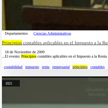
Departamentos
Ciencias Administrativas
Principios
contables aplicables en el Impuesto a la Re
18 de Noviembre de 2009
...El evento:
Principios
contables aplicables en el Impuesto a la Renta 
contabilidad
impuesto
renta
empresarial
principios
contables
1021