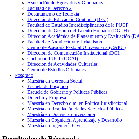
Asociación de Egresados y Graduados
Facultad de Derecho 2
Departamento de Teología
Dirección de Educación Continua (DEC)
Facultad de Estudios Interdisciplinarios de la PUCP
Dirección de Gestión del Talento Humano (DGTH)
Dirección Académica de Planeamiento y Evaluación (D
Facultad de Arquitectura y Urbanismo
Centro de Asesoría Pastoral Universitaria (CAPU)
Dirección de Comunicación Institucional (DCI)
Cachimbo PUCP (OCAI)
Dirección de Actividades Culturales
Centro de Estudios Orientales
Posgrado
Maestría en Gerencia Social
Escuela de Posgrado
Escuela de Gobierno y Políticas Públicas
Derecho y Empresa
Maestría en Derecho c.m. en Política Jurisdiccional
Maestría en Regulación de los Servicios Públicos
Maestría en Docencia universitaria
Maestría en Cognición Aprendizaje y Desarrollo
Maestría en Ingeniería Civil
Resultados de Búsqueda