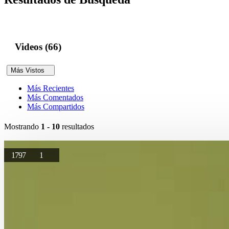
Videos (66)
Más Vistos
Más Recientes
Más Comentados
Más Compartidos
Mostrando
1 - 10
resultados
1797
1