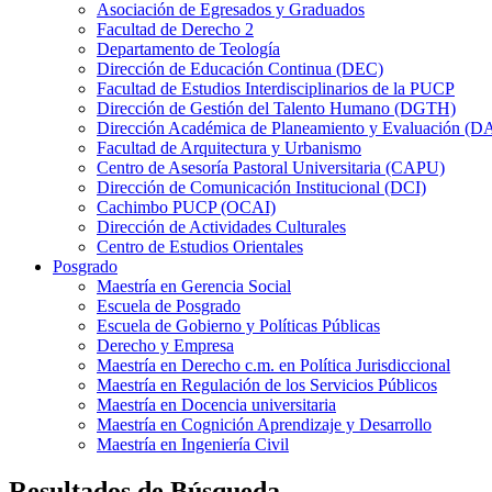
Asociación de Egresados y Graduados
Facultad de Derecho 2
Departamento de Teología
Dirección de Educación Continua (DEC)
Facultad de Estudios Interdisciplinarios de la PUCP
Dirección de Gestión del Talento Humano (DGTH)
Dirección Académica de Planeamiento y Evaluación (D
Facultad de Arquitectura y Urbanismo
Centro de Asesoría Pastoral Universitaria (CAPU)
Dirección de Comunicación Institucional (DCI)
Cachimbo PUCP (OCAI)
Dirección de Actividades Culturales
Centro de Estudios Orientales
Posgrado
Maestría en Gerencia Social
Escuela de Posgrado
Escuela de Gobierno y Políticas Públicas
Derecho y Empresa
Maestría en Derecho c.m. en Política Jurisdiccional
Maestría en Regulación de los Servicios Públicos
Maestría en Docencia universitaria
Maestría en Cognición Aprendizaje y Desarrollo
Maestría en Ingeniería Civil
Resultados de Búsqueda