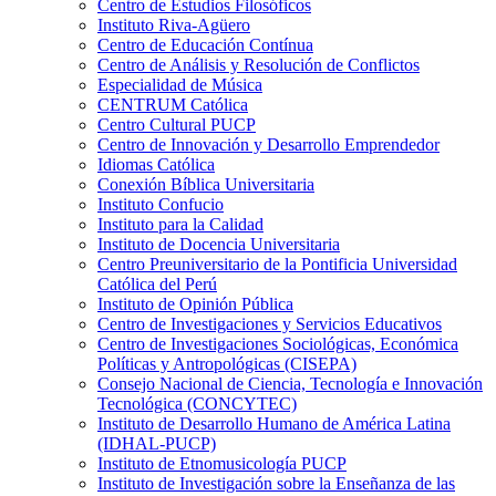
Centro de Estudios Filosóficos
Instituto Riva-Agüero
Centro de Educación Contínua
Centro de Análisis y Resolución de Conflictos
Especialidad de Música
CENTRUM Católica
Centro Cultural PUCP
Centro de Innovación y Desarrollo Emprendedor
Idiomas Católica
Conexión Bíblica Universitaria
Instituto Confucio
Instituto para la Calidad
Instituto de Docencia Universitaria
Centro Preuniversitario de la Pontificia Universidad
Católica del Perú
Instituto de Opinión Pública
Centro de Investigaciones y Servicios Educativos
Centro de Investigaciones Sociológicas, Económica
Políticas y Antropológicas (CISEPA)
Consejo Nacional de Ciencia, Tecnología e Innovación
Tecnológica (CONCYTEC)
Instituto de Desarrollo Humano de América Latina
(IDHAL-PUCP)
Instituto de Etnomusicología PUCP
Instituto de Investigación sobre la Enseñanza de las