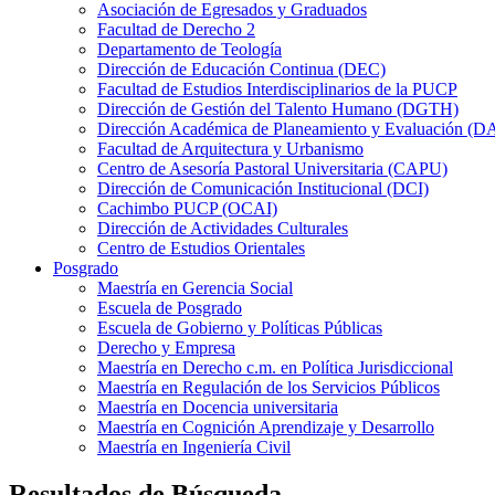
Asociación de Egresados y Graduados
Facultad de Derecho 2
Departamento de Teología
Dirección de Educación Continua (DEC)
Facultad de Estudios Interdisciplinarios de la PUCP
Dirección de Gestión del Talento Humano (DGTH)
Dirección Académica de Planeamiento y Evaluación (D
Facultad de Arquitectura y Urbanismo
Centro de Asesoría Pastoral Universitaria (CAPU)
Dirección de Comunicación Institucional (DCI)
Cachimbo PUCP (OCAI)
Dirección de Actividades Culturales
Centro de Estudios Orientales
Posgrado
Maestría en Gerencia Social
Escuela de Posgrado
Escuela de Gobierno y Políticas Públicas
Derecho y Empresa
Maestría en Derecho c.m. en Política Jurisdiccional
Maestría en Regulación de los Servicios Públicos
Maestría en Docencia universitaria
Maestría en Cognición Aprendizaje y Desarrollo
Maestría en Ingeniería Civil
Resultados de Búsqueda