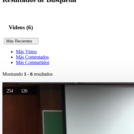
Videos (6)
Más Recientes
Más Vistos
Más Comentados
Más Compartidos
Mostrando
1 - 6
resultados
254
126