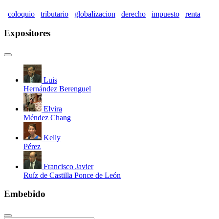
coloquio
tributario
globalizacion
derecho
impuesto
renta
Expositores
Luis
Hernández Berenguel
Elvira
Méndez Chang
Kelly
Pérez
Francisco Javier
Ruíz de Castilla Ponce de León
Embebido