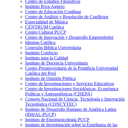
Centro de Estudios Filosóficos
Instituto Riva-Agüero
Centro de Educación Contínua
Centro de Análisis y Resolución de Conflictos
Especialidad de Música
CENTRUM Católica
Centro Cultural PUCP
Centro de Innovación y Desarrollo Emprendedor
Idiomas Católica
Conexión Bíblica Universitaria
Instituto Confucio
Instituto para la Calidad
Instituto de Docencia Universitaria
Centro Preuniversitario de la Pontificia Universidad
Católica del Perú
Instituto de Opinión Pública
Centro de Investigaciones y Servicios Educativos
Centro de Investigaciones Sociológicas, Económica
Políticas y Antropológicas (CISEPA)
Consejo Nacional de Ciencia, Tecnología e Innovación
Tecnológica (CONCYTEC)
Instituto de Desarrollo Humano de América Latina
(IDHAL-PUCP)
Instituto de Etnomusicología PUCP
Instituto de Investigación sobre la Enseñanza de las