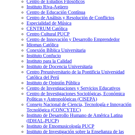
Centro de Estudios Filosóficos
Instituto Riva-Agüero
Centro de Educación Contínua
Centro de Análisis y Resolución de Conflictos
Especialidad de Música
CENTRUM Católica
Centro Cultural PUCP
Centro de Innovación y Desarrollo Emprendedor
Idiomas Católica
Conexión Bíblica Universitaria
Instituto Confucio
Instituto para la Calidad
Instituto de Docencia Universitaria
Centro Preuniversitario de la Pontificia Universidad
Católica del Perú
Instituto de Opinión Pública
Centro de Investigaciones y Servicios Educativos
Centro de Investigaciones Sociológicas, Económica
Políticas y Antropológicas (CISEPA)
Consejo Nacional de Ciencia, Tecnología e Innovación
Tecnológica (CONCYTEC)
Instituto de Desarrollo Humano de América Latina
(IDHAL-PUCP)
Instituto de Etnomusicología PUCP
Instituto de Investigación sobre la Enseñanza de las