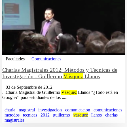
Facultades
Comunicaciones
Charlas Magistrales 2012: Métodos y Técnicas de
Investigación - Guillermo
Vásquez
Llanos
03 de Septiembre de 2012
...Charla Magistral de Guillermo
Vásquez
Llanos "¿Todo está en
Google?" para estudiantes de los ......
charla
magistral
investigacion
comunicacion
comunicaciones
metodos
tecnicas
2012
guillermo
vasquez
llanos
charlas
magistrales