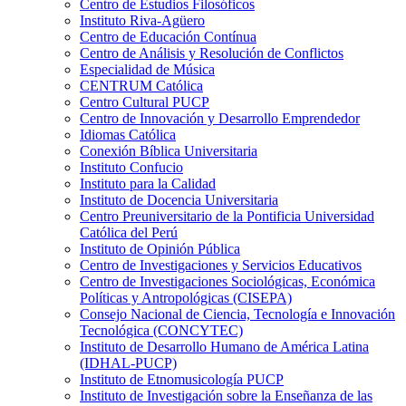
Centro de Estudios Filosóficos
Instituto Riva-Agüero
Centro de Educación Contínua
Centro de Análisis y Resolución de Conflictos
Especialidad de Música
CENTRUM Católica
Centro Cultural PUCP
Centro de Innovación y Desarrollo Emprendedor
Idiomas Católica
Conexión Bíblica Universitaria
Instituto Confucio
Instituto para la Calidad
Instituto de Docencia Universitaria
Centro Preuniversitario de la Pontificia Universidad
Católica del Perú
Instituto de Opinión Pública
Centro de Investigaciones y Servicios Educativos
Centro de Investigaciones Sociológicas, Económica
Políticas y Antropológicas (CISEPA)
Consejo Nacional de Ciencia, Tecnología e Innovación
Tecnológica (CONCYTEC)
Instituto de Desarrollo Humano de América Latina
(IDHAL-PUCP)
Instituto de Etnomusicología PUCP
Instituto de Investigación sobre la Enseñanza de las