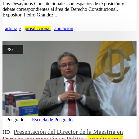
Los Desayunos Constitucionales son espacios de exposición y
debate correspondientes al área de Derecho Constitucional.
Expositor: Pedro Grández...
arbitraje
jurisdiccional
anulacion
387
Posgrado
Escuela de Posgrado
Presentación del Director de la Maestría en
HD
Derecho con mención en Política
Jurisdiccional