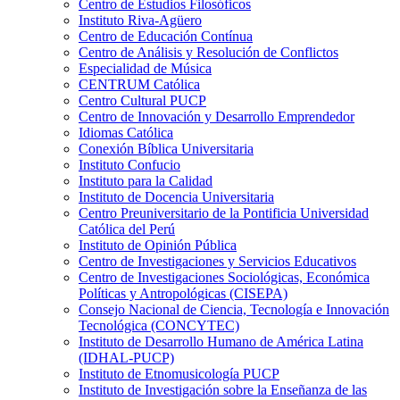
Centro de Estudios Filosóficos
Instituto Riva-Agüero
Centro de Educación Contínua
Centro de Análisis y Resolución de Conflictos
Especialidad de Música
CENTRUM Católica
Centro Cultural PUCP
Centro de Innovación y Desarrollo Emprendedor
Idiomas Católica
Conexión Bíblica Universitaria
Instituto Confucio
Instituto para la Calidad
Instituto de Docencia Universitaria
Centro Preuniversitario de la Pontificia Universidad
Católica del Perú
Instituto de Opinión Pública
Centro de Investigaciones y Servicios Educativos
Centro de Investigaciones Sociológicas, Económica
Políticas y Antropológicas (CISEPA)
Consejo Nacional de Ciencia, Tecnología e Innovación
Tecnológica (CONCYTEC)
Instituto de Desarrollo Humano de América Latina
(IDHAL-PUCP)
Instituto de Etnomusicología PUCP
Instituto de Investigación sobre la Enseñanza de las