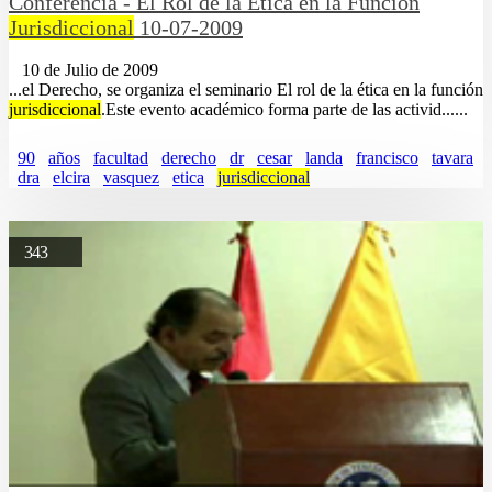
Conferencia - El Rol de la Ética en la Función
Jurisdiccional
10-07-2009
10 de Julio de 2009
...el Derecho, se organiza el seminario El rol de la ética en la función
jurisdiccional
.Este evento académico forma parte de las activid......
90
años
facultad
derecho
dr
cesar
landa
francisco
tavara
dra
elcira
vasquez
etica
jurisdiccional
343