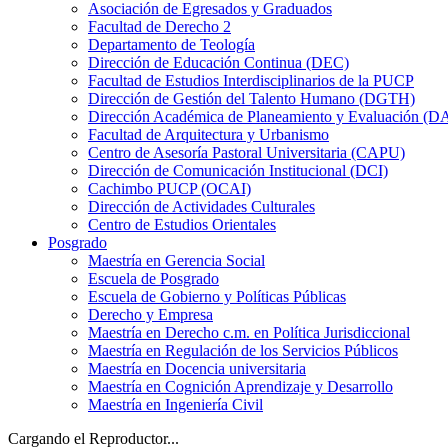
Asociación de Egresados y Graduados
Facultad de Derecho 2
Departamento de Teología
Dirección de Educación Continua (DEC)
Facultad de Estudios Interdisciplinarios de la PUCP
Dirección de Gestión del Talento Humano (DGTH)
Dirección Académica de Planeamiento y Evaluación (D
Facultad de Arquitectura y Urbanismo
Centro de Asesoría Pastoral Universitaria (CAPU)
Dirección de Comunicación Institucional (DCI)
Cachimbo PUCP (OCAI)
Dirección de Actividades Culturales
Centro de Estudios Orientales
Posgrado
Maestría en Gerencia Social
Escuela de Posgrado
Escuela de Gobierno y Políticas Públicas
Derecho y Empresa
Maestría en Derecho c.m. en Política Jurisdiccional
Maestría en Regulación de los Servicios Públicos
Maestría en Docencia universitaria
Maestría en Cognición Aprendizaje y Desarrollo
Maestría en Ingeniería Civil
Cargando el Reproductor...