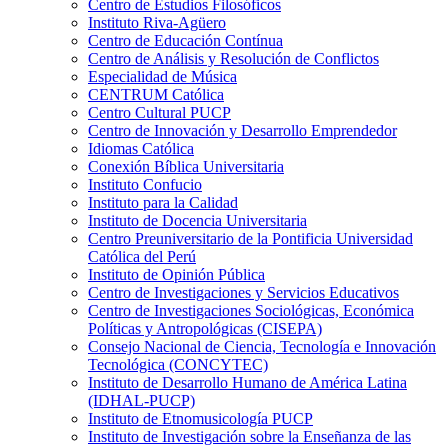
Centro de Estudios Filosóficos
Instituto Riva-Agüero
Centro de Educación Contínua
Centro de Análisis y Resolución de Conflictos
Especialidad de Música
CENTRUM Católica
Centro Cultural PUCP
Centro de Innovación y Desarrollo Emprendedor
Idiomas Católica
Conexión Bíblica Universitaria
Instituto Confucio
Instituto para la Calidad
Instituto de Docencia Universitaria
Centro Preuniversitario de la Pontificia Universidad
Católica del Perú
Instituto de Opinión Pública
Centro de Investigaciones y Servicios Educativos
Centro de Investigaciones Sociológicas, Económica
Políticas y Antropológicas (CISEPA)
Consejo Nacional de Ciencia, Tecnología e Innovación
Tecnológica (CONCYTEC)
Instituto de Desarrollo Humano de América Latina
(IDHAL-PUCP)
Instituto de Etnomusicología PUCP
Instituto de Investigación sobre la Enseñanza de las