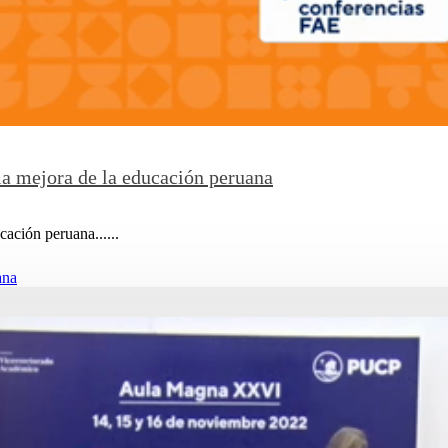
la mejora de la educación peruana
cación peruana......
ana