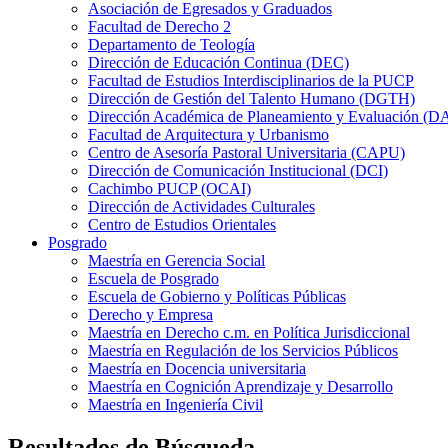
Asociación de Egresados y Graduados
Facultad de Derecho 2
Departamento de Teología
Dirección de Educación Continua (DEC)
Facultad de Estudios Interdisciplinarios de la PUCP
Dirección de Gestión del Talento Humano (DGTH)
Dirección Académica de Planeamiento y Evaluación (D
Facultad de Arquitectura y Urbanismo
Centro de Asesoría Pastoral Universitaria (CAPU)
Dirección de Comunicación Institucional (DCI)
Cachimbo PUCP (OCAI)
Dirección de Actividades Culturales
Centro de Estudios Orientales
Posgrado
Maestría en Gerencia Social
Escuela de Posgrado
Escuela de Gobierno y Políticas Públicas
Derecho y Empresa
Maestría en Derecho c.m. en Política Jurisdiccional
Maestría en Regulación de los Servicios Públicos
Maestría en Docencia universitaria
Maestría en Cognición Aprendizaje y Desarrollo
Maestría en Ingeniería Civil
Resultados de Búsqueda