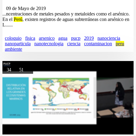
09 de Mayo de 2019
...ncentraciones de metales pesados y metaloides como el arsénico.
En el
Perú
, existen registros de aguas subterráneas con arsénico en
L......
coloquio
fisica
arsenico
agua
pucp
2019
nanociencia
nanoparticula
nanotecnologia
ciencia
contaminacion
peru
ambiente
34
51