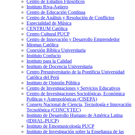
Centro de Estudios Filosóficos
Instituto Riva-Agüero
Centro de Educación Contínua
Centro de Análisis y Resolución de Conflictos
Especialidad de Música
CENTRUM Católica
Centro Cultural PUCP
Centro de Innovación y Desarrollo Emprendedor
Idiomas Católica
Conexión Bíblica Universitaria
Instituto Confucio
Instituto para la Calidad
Instituto de Docencia Universitaria
Centro Preuniversitario de la Pontificia Universidad
Católica del Perú
Instituto de Opinión Pública
Centro de Investigaciones y Servicios Educativos
Centro de Investigaciones Sociológicas, Económica
Políticas y Antropológicas (CISEPA)
Consejo Nacional de Ciencia, Tecnología e Innovación
Tecnológica (CONCYTEC)
Instituto de Desarrollo Humano de América Latina
(IDHAL-PUCP)
Instituto de Etnomusicología PUCP
Instituto de Investigación sobre la Enseñanza de las