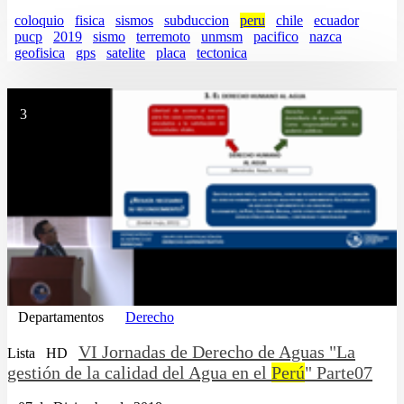
coloquio
fisica
sismos
subduccion
peru
chile
ecuador
pucp
2019
sismo
terremoto
unmsm
pacifico
nazca
geofisica
gps
satelite
placa
tectonica
3
Departamentos
Derecho
VI Jornadas de Derecho de Aguas "La
Lista
HD
gestión de la calidad del Agua en el
Perú
" Parte07