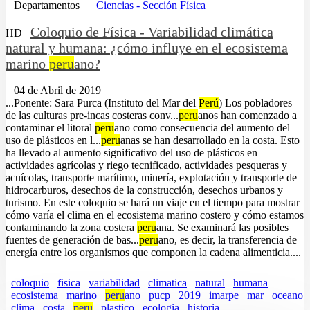
Departamentos
Ciencias - Sección Física
Coloquio de Física - Variabilidad climática
HD
natural y humana: ¿cómo influye en el ecosistema
marino
peru
ano?
04 de Abril de 2019
...Ponente: Sara Purca (Instituto del Mar del
Perú
) Los pobladores
de las culturas pre-incas costeras conv...
peru
anos han comenzado a
contaminar el litoral
peru
ano como consecuencia del aumento del
uso de plásticos en l...
peru
anas se han desarrollado en la costa. Esto
ha llevado al aumento significativo del uso de plásticos en
actividades agrícolas y riego tecnificado, actividades pesqueras y
acuícolas, transporte marítimo, minería, explotación y transporte de
hidrocarburos, desechos de la construcción, desechos urbanos y
turismo. En este coloquio se hará un viaje en el tiempo para mostrar
cómo varía el clima en el ecosistema marino costero y cómo estamos
contaminando la zona costera
peru
ana. Se examinará las posibles
fuentes de generación de bas...
peru
ano, es decir, la transferencia de
energía entre los organismos que componen la cadena alimenticia....
coloquio
fisica
variabilidad
climatica
natural
humana
ecosistema
marino
peru
ano
pucp
2019
imarpe
mar
oceano
clima
costa
peru
plastico
ecologia
historia