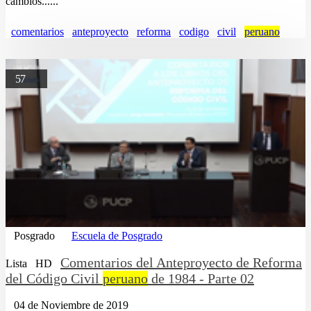
cambios......
comentarios
anteproyecto
reforma
codigo
civil
peruano
57
Posgrado
Escuela de Posgrado
Comentarios del Anteproyecto de Reforma
Lista
HD
del Código Civil
peruano
de 1984 - Parte 02
04 de Noviembre de 2019