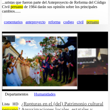
...uristas que fueron parte del Anteproyecto de Reforma del Código
Civil
peruano
de 1984 darán sus opinión sobre los principales
cambios......
comentarios
anteproyecto
reforma
codigo
civil
peruano
3
Departamentos
Humanidades
¿Rupturas en el (del) Patrimonio cultural
Lista
HD
peruano
? Aproximaciones locales, estatales y