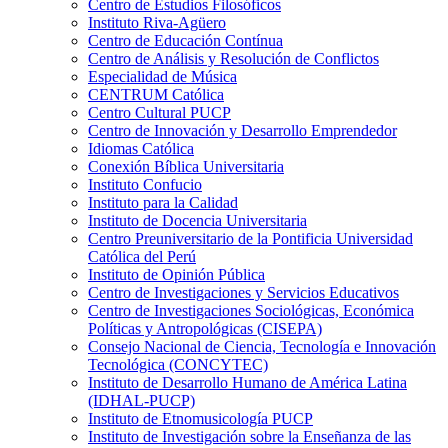
Centro de Estudios Filosóficos
Instituto Riva-Agüero
Centro de Educación Contínua
Centro de Análisis y Resolución de Conflictos
Especialidad de Música
CENTRUM Católica
Centro Cultural PUCP
Centro de Innovación y Desarrollo Emprendedor
Idiomas Católica
Conexión Bíblica Universitaria
Instituto Confucio
Instituto para la Calidad
Instituto de Docencia Universitaria
Centro Preuniversitario de la Pontificia Universidad
Católica del Perú
Instituto de Opinión Pública
Centro de Investigaciones y Servicios Educativos
Centro de Investigaciones Sociológicas, Económica
Políticas y Antropológicas (CISEPA)
Consejo Nacional de Ciencia, Tecnología e Innovación
Tecnológica (CONCYTEC)
Instituto de Desarrollo Humano de América Latina
(IDHAL-PUCP)
Instituto de Etnomusicología PUCP
Instituto de Investigación sobre la Enseñanza de las