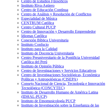
Centro de Estudios Filosóficos
Instituto Riva-Agüero
Centro de Educación Contínua
Centro de Análisis y Resolución de Conflictos
Especialidad de Música
CENTRUM Católica
Centro Cultural PUCP
Centro de Innovación y Desarrollo Emprendedor
Idiomas Católica
Conexión Bíblica Universitaria
Instituto Confucio
Instituto para la Calidad
Instituto de Docencia Universitaria
Centro Preuniversitario de la Pontificia Universidad
Católica del Perú
Instituto de Opinión Pública
Centro de Investigaciones y Servicios Educativos
Centro de Investigaciones Sociológicas, Económica
Políticas y Antropológicas (CISEPA)
Consejo Nacional de Ciencia, Tecnología e Innovación
Tecnológica (CONCYTEC)
Instituto de Desarrollo Humano de América Latina
(IDHAL-PUCP)
Instituto de Etnomusicología PUCP
Instituto de Investigación sobre la Enseñanza de las