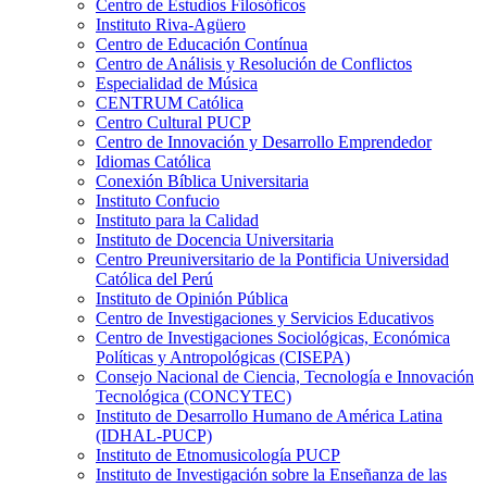
Centro de Estudios Filosóficos
Instituto Riva-Agüero
Centro de Educación Contínua
Centro de Análisis y Resolución de Conflictos
Especialidad de Música
CENTRUM Católica
Centro Cultural PUCP
Centro de Innovación y Desarrollo Emprendedor
Idiomas Católica
Conexión Bíblica Universitaria
Instituto Confucio
Instituto para la Calidad
Instituto de Docencia Universitaria
Centro Preuniversitario de la Pontificia Universidad
Católica del Perú
Instituto de Opinión Pública
Centro de Investigaciones y Servicios Educativos
Centro de Investigaciones Sociológicas, Económica
Políticas y Antropológicas (CISEPA)
Consejo Nacional de Ciencia, Tecnología e Innovación
Tecnológica (CONCYTEC)
Instituto de Desarrollo Humano de América Latina
(IDHAL-PUCP)
Instituto de Etnomusicología PUCP
Instituto de Investigación sobre la Enseñanza de las