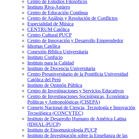
Centro de Estudios Filosóficos
Instituto Riva-Agüero
Centro de Educación Contínua
Centro de Análisis y Resolución de Conflictos
Especialidad de Música
CENTRUM Católica
Centro Cultural PUCP
Centro de Innovación y Desarrollo Emprendedor
Idiomas Católica
Conexión Bíblica Universitaria
Instituto Confucio
Instituto para la Calidad
Instituto de Docencia Universitaria
Centro Preuniversitario de la Pontificia Universidad
Católica del Perú
Instituto de Opinión Pública
Centro de Investigaciones y Servicios Educativos
Centro de Investigaciones Sociológicas, Económica
Políticas y Antropológicas (CISEPA)
Consejo Nacional de Ciencia, Tecnología e Innovación
Tecnológica (CONCYTEC)
Instituto de Desarrollo Humano de América Latina
(IDHAL-PUCP)
Instituto de Etnomusicología PUCP
Instituto de Investigación sobre la Enseñanza de las