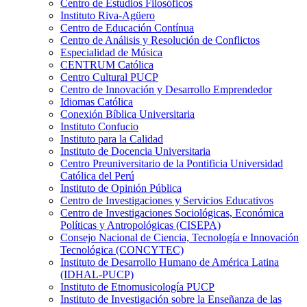
Centro de Estudios Filosóficos
Instituto Riva-Agüero
Centro de Educación Contínua
Centro de Análisis y Resolución de Conflictos
Especialidad de Música
CENTRUM Católica
Centro Cultural PUCP
Centro de Innovación y Desarrollo Emprendedor
Idiomas Católica
Conexión Bíblica Universitaria
Instituto Confucio
Instituto para la Calidad
Instituto de Docencia Universitaria
Centro Preuniversitario de la Pontificia Universidad
Católica del Perú
Instituto de Opinión Pública
Centro de Investigaciones y Servicios Educativos
Centro de Investigaciones Sociológicas, Económica
Políticas y Antropológicas (CISEPA)
Consejo Nacional de Ciencia, Tecnología e Innovación
Tecnológica (CONCYTEC)
Instituto de Desarrollo Humano de América Latina
(IDHAL-PUCP)
Instituto de Etnomusicología PUCP
Instituto de Investigación sobre la Enseñanza de las