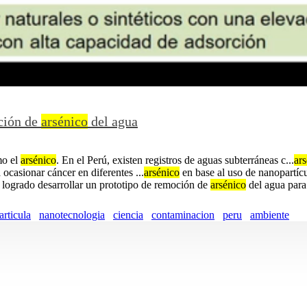
oción de
arsénico
del agua
mo el
arsénico
. En el Perú, existen registros de aguas subterráneas c...
ar
 ocasionar cáncer en diferentes ...
arsénico
en base al uso de nanopartícu
a logrado desarrollar un prototipo de remoción de
arsénico
del agua para
rticula
nanotecnologia
ciencia
contaminacion
peru
ambiente