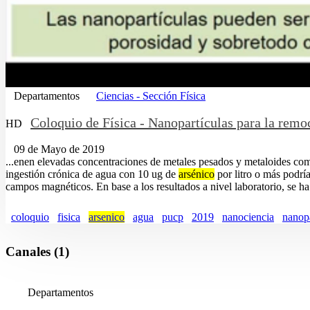
Departamentos
Ciencias - Sección Física
Coloquio de Física - Nanopartículas para la rem
HD
09 de Mayo de 2019
...enen elevadas concentraciones de metales pesados y metaloides co
ingestión crónica de agua con 10 ug de
arsénico
por litro o más podría
campos magnéticos. En base a los resultados a nivel laboratorio, se h
coloquio
fisica
arsenico
agua
pucp
2019
nanociencia
nanopa
Canales (1)
Departamentos