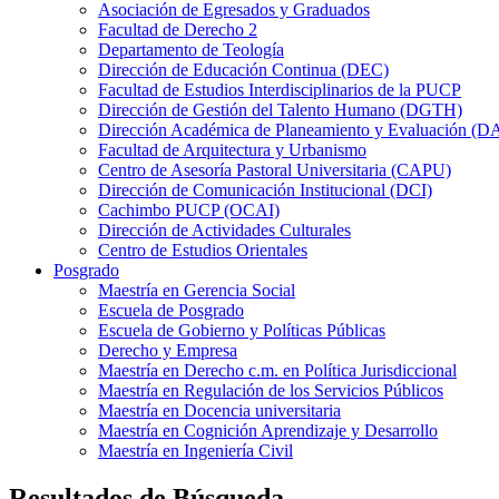
Asociación de Egresados y Graduados
Facultad de Derecho 2
Departamento de Teología
Dirección de Educación Continua (DEC)
Facultad de Estudios Interdisciplinarios de la PUCP
Dirección de Gestión del Talento Humano (DGTH)
Dirección Académica de Planeamiento y Evaluación (D
Facultad de Arquitectura y Urbanismo
Centro de Asesoría Pastoral Universitaria (CAPU)
Dirección de Comunicación Institucional (DCI)
Cachimbo PUCP (OCAI)
Dirección de Actividades Culturales
Centro de Estudios Orientales
Posgrado
Maestría en Gerencia Social
Escuela de Posgrado
Escuela de Gobierno y Políticas Públicas
Derecho y Empresa
Maestría en Derecho c.m. en Política Jurisdiccional
Maestría en Regulación de los Servicios Públicos
Maestría en Docencia universitaria
Maestría en Cognición Aprendizaje y Desarrollo
Maestría en Ingeniería Civil
Resultados de Búsqueda