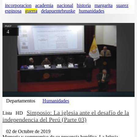
incorporacion
academia
nacional
historia
margarita
suarez
espinosa
guerra
delapuentebrunke
humanidades
4
Departamentos
Humanidades
Simposio: La iglesia ante el desafío de la
Lista
HD
independencia del Perú (Parte 03)
02 de Octubre de 2019
Memoria y compromiso de su presencia benéfica. La Iglesia,