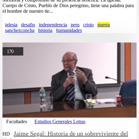
Cuerpo de Cristo, Pueblo de Dios peregrino, tiene una palabra para
el hombre de nuestro tie...
iglesia
desafio
independencia
peru
cristo
guerra
sanchezconcha
historia
humanidades
170
Facultades
Estudios Generales Letras
Jaime Segal: Historia de un sobreviviente del
HD