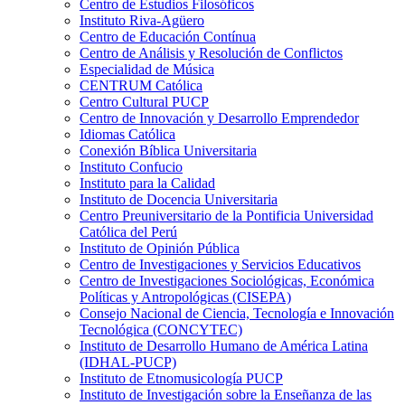
Centro de Estudios Filosóficos
Instituto Riva-Agüero
Centro de Educación Contínua
Centro de Análisis y Resolución de Conflictos
Especialidad de Música
CENTRUM Católica
Centro Cultural PUCP
Centro de Innovación y Desarrollo Emprendedor
Idiomas Católica
Conexión Bíblica Universitaria
Instituto Confucio
Instituto para la Calidad
Instituto de Docencia Universitaria
Centro Preuniversitario de la Pontificia Universidad
Católica del Perú
Instituto de Opinión Pública
Centro de Investigaciones y Servicios Educativos
Centro de Investigaciones Sociológicas, Económica
Políticas y Antropológicas (CISEPA)
Consejo Nacional de Ciencia, Tecnología e Innovación
Tecnológica (CONCYTEC)
Instituto de Desarrollo Humano de América Latina
(IDHAL-PUCP)
Instituto de Etnomusicología PUCP
Instituto de Investigación sobre la Enseñanza de las