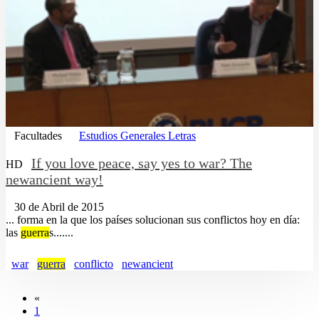
Facultades
Estudios Generales Letras
If you love peace, say yes to war? The
HD
newancient way!
30 de Abril de 2015
... forma en la que los países solucionan sus conflictos hoy en día:
las
guerra
s.......
war
guerra
conflicto
newancient
«
1