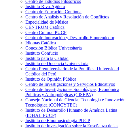
Centro de Estudios Filosóficos
Instituto Riva-Agüero
Centro de Educación Contínua
Centro de Análisis y Resolución de Conflictos
Especialidad de Música
CENTRUM Católica
Centro Cultural PUCP
Centro de Innovación y Desarrollo Emprendedor
Idiomas Católica
Conexión Bíblica Universitaria
Instituto Confucio
Instituto para la Calidad
Instituto de Docencia Universitaria
Centro Preuniversitario de la Pontificia Universidad
Católica del Perú
Instituto de Opinión Pública
Centro de Investigaciones y Servicios Educativos
Centro de Investigaciones Sociológicas, Económica
Políticas y Antropológicas (CISEPA)
Consejo Nacional de Ciencia, Tecnología e Innovación
Tecnológica (CONCYTEC)
Instituto de Desarrollo Humano de América Latina
(IDHAL-PUCP)
Instituto de Etnomusicología PUCP
Instituto de Investigación sobre la Enseñanza de las