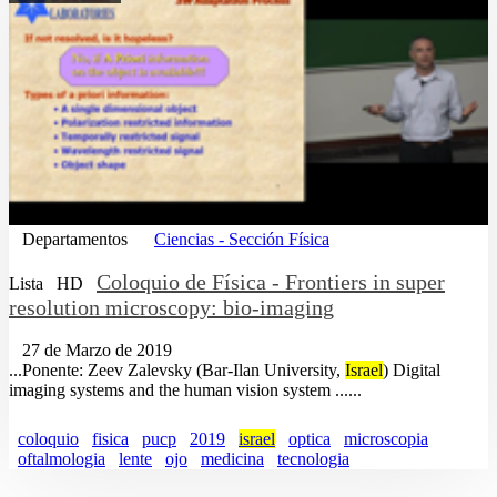
Departamentos
Ciencias - Sección Física
Coloquio de Física - Frontiers in super
Lista
HD
resolution microscopy: bio-imaging
27 de Marzo de 2019
...Ponente: Zeev Zalevsky (Bar-Ilan University,
Israel
) Digital
imaging systems and the human vision system ......
coloquio
fisica
pucp
2019
israel
optica
microscopia
oftalmologia
lente
ojo
medicina
tecnologia