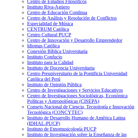
Centro de Estudios Filosóficos
Instituto Riva-Agüero
Centro de Educación Contínua
Centro de Análisis y Resolución de Conflictos
Especialidad de Música
CENTRUM Católica
Centro Cultural PUCP
Centro de Innovación y Desarrollo Emprendedor
Idiomas Católica
Conexión Bíblica Universitaria
Instituto Confucio
Instituto para la Calidad
Instituto de Docencia Universitaria
Centro Preuniversitario de la Pontificia Universidad
Católica del Perú
Instituto de Opinión Pública
Centro de Investigaciones y Servicios Educativos
Centro de Investigaciones Sociológicas, Económica
Políticas y Antropológicas (CISEPA)
Consejo Nacional de Ciencia, Tecnología e Innovación
Tecnológica (CONCYTEC)
Instituto de Desarrollo Humano de América Latina
(IDHAL-PUCP)
Instituto de Etnomusicología PUCP
Instituto de Investigación sobre la Enseñanza de las