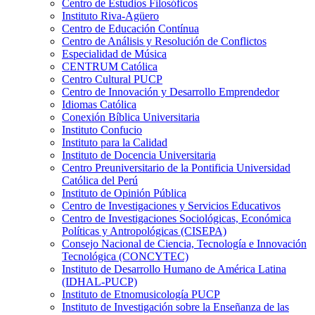
Centro de Estudios Filosóficos
Instituto Riva-Agüero
Centro de Educación Contínua
Centro de Análisis y Resolución de Conflictos
Especialidad de Música
CENTRUM Católica
Centro Cultural PUCP
Centro de Innovación y Desarrollo Emprendedor
Idiomas Católica
Conexión Bíblica Universitaria
Instituto Confucio
Instituto para la Calidad
Instituto de Docencia Universitaria
Centro Preuniversitario de la Pontificia Universidad
Católica del Perú
Instituto de Opinión Pública
Centro de Investigaciones y Servicios Educativos
Centro de Investigaciones Sociológicas, Económica
Políticas y Antropológicas (CISEPA)
Consejo Nacional de Ciencia, Tecnología e Innovación
Tecnológica (CONCYTEC)
Instituto de Desarrollo Humano de América Latina
(IDHAL-PUCP)
Instituto de Etnomusicología PUCP
Instituto de Investigación sobre la Enseñanza de las