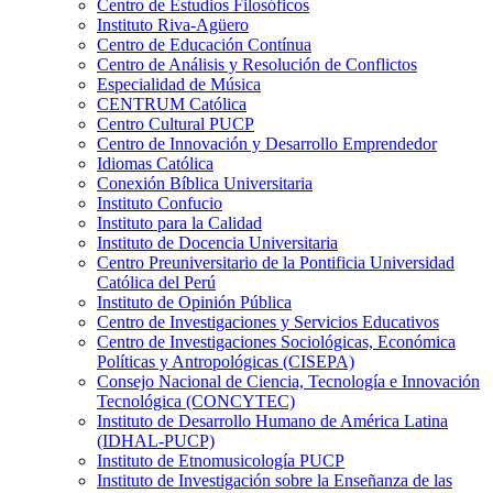
Centro de Estudios Filosóficos
Instituto Riva-Agüero
Centro de Educación Contínua
Centro de Análisis y Resolución de Conflictos
Especialidad de Música
CENTRUM Católica
Centro Cultural PUCP
Centro de Innovación y Desarrollo Emprendedor
Idiomas Católica
Conexión Bíblica Universitaria
Instituto Confucio
Instituto para la Calidad
Instituto de Docencia Universitaria
Centro Preuniversitario de la Pontificia Universidad
Católica del Perú
Instituto de Opinión Pública
Centro de Investigaciones y Servicios Educativos
Centro de Investigaciones Sociológicas, Económica
Políticas y Antropológicas (CISEPA)
Consejo Nacional de Ciencia, Tecnología e Innovación
Tecnológica (CONCYTEC)
Instituto de Desarrollo Humano de América Latina
(IDHAL-PUCP)
Instituto de Etnomusicología PUCP
Instituto de Investigación sobre la Enseñanza de las