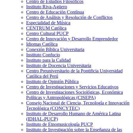
Centro de Estudios Filosóficos
Instituto Riva-Agüero
Centro de Educación Contínua
Centro de Análisis y Resolución de Conflictos
Especialidad de Música
CENTRUM Católica
Centro Cultural PUCP
Centro de Innovación y Desarrollo Emprendedor
Idiomas Católica
Conexión Bíblica Universitaria
Instituto Confucio
Instituto para la Calidad
Instituto de Docencia Universitaria
Centro Preuniversitario de la Pontificia Universidad
Católica del Perú
Instituto de Opinión Pública
Centro de Investigaciones y Servicios Educativos
Centro de Investigaciones Sociológicas, Económica
Políticas y Antropológicas (CISEPA)
Consejo Nacional de Ciencia, Tecnología e Innovación
Tecnológica (CONCYTEC)
Instituto de Desarrollo Humano de América Latina
(IDHAL-PUCP)
Instituto de Etnomusicología PUCP
Instituto de Investigación sobre la Enseñanza de las