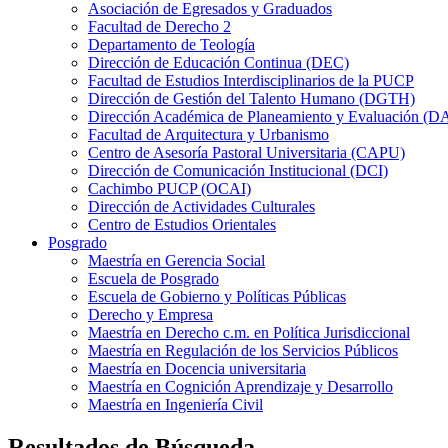
Asociación de Egresados y Graduados
Facultad de Derecho 2
Departamento de Teología
Dirección de Educación Continua (DEC)
Facultad de Estudios Interdisciplinarios de la PUCP
Dirección de Gestión del Talento Humano (DGTH)
Dirección Académica de Planeamiento y Evaluación (D
Facultad de Arquitectura y Urbanismo
Centro de Asesoría Pastoral Universitaria (CAPU)
Dirección de Comunicación Institucional (DCI)
Cachimbo PUCP (OCAI)
Dirección de Actividades Culturales
Centro de Estudios Orientales
Posgrado
Maestría en Gerencia Social
Escuela de Posgrado
Escuela de Gobierno y Políticas Públicas
Derecho y Empresa
Maestría en Derecho c.m. en Política Jurisdiccional
Maestría en Regulación de los Servicios Públicos
Maestría en Docencia universitaria
Maestría en Cognición Aprendizaje y Desarrollo
Maestría en Ingeniería Civil
Resultados de Búsqueda