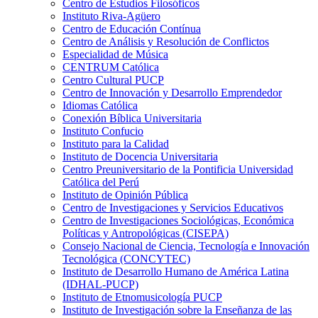
Centro de Estudios Filosóficos
Instituto Riva-Agüero
Centro de Educación Contínua
Centro de Análisis y Resolución de Conflictos
Especialidad de Música
CENTRUM Católica
Centro Cultural PUCP
Centro de Innovación y Desarrollo Emprendedor
Idiomas Católica
Conexión Bíblica Universitaria
Instituto Confucio
Instituto para la Calidad
Instituto de Docencia Universitaria
Centro Preuniversitario de la Pontificia Universidad
Católica del Perú
Instituto de Opinión Pública
Centro de Investigaciones y Servicios Educativos
Centro de Investigaciones Sociológicas, Económica
Políticas y Antropológicas (CISEPA)
Consejo Nacional de Ciencia, Tecnología e Innovación
Tecnológica (CONCYTEC)
Instituto de Desarrollo Humano de América Latina
(IDHAL-PUCP)
Instituto de Etnomusicología PUCP
Instituto de Investigación sobre la Enseñanza de las