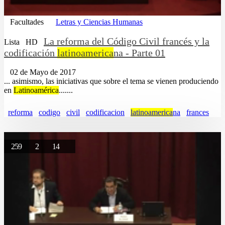
Facultades
Letras y Ciencias Humanas
La reforma del Código Civil francés y la
Lista
HD
codificación
latinoamerica
na - Parte 01
02 de Mayo de 2017
... asimismo, las iniciativas que sobre el tema se vienen produciendo
en
Latinoamérica
.......
reforma
codigo
civil
codificacion
latinoamerica
na
frances
259
2
14