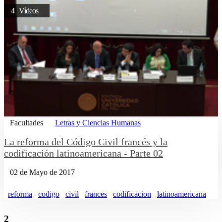
4 Vídeos
Facultades
Letras y Ciencias Humanas
La reforma del Código Civil francés y la
codificación latinoamericana - Parte 02
02 de Mayo de 2017
reforma
codigo
civil
frances
codificacion
latinoamericana
2