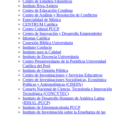
Centro de Estudios Filosóficos
Instituto Riva-Agüero
Centro de Educación Contínua
Centro de Análisis y Resolución de Conflictos
Especialidad de Música
CENTRUM Católica
Centro Cultural PUCP
Centro de Innovación y Desarrollo Emprendedor
Idiomas Católica
Conexión Bíblica Universitaria
Instituto Confucio
Instituto para la Calidad
Instituto de Docencia Universitaria
Centro Preuniversitario de la Pontificia Universidad
Católica del Perú
Instituto de Opinión Pública
Centro de Investigaciones y Servicios Educativos
Centro de Investigaciones Sociológicas, Económica
Políticas y Antropológicas (CISEPA)
Consejo Nacional de Ciencia, Tecnología e Innovación
Tecnológica (CONCYTEC)
Instituto de Desarrollo Humano de América Latina
(IDHAL-PUCP)
Instituto de Etnomusicología PUCP
Instituto de Investigación sobre la Enseñanza de las