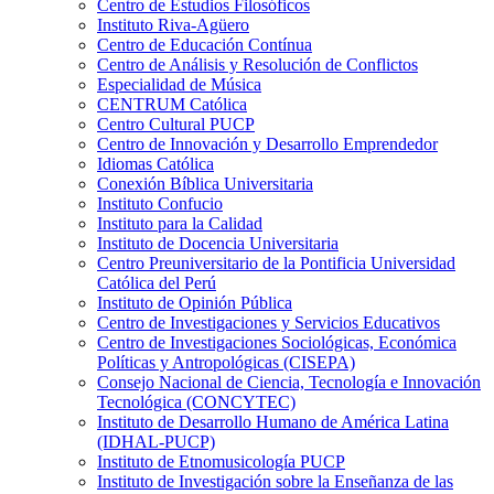
Centro de Estudios Filosóficos
Instituto Riva-Agüero
Centro de Educación Contínua
Centro de Análisis y Resolución de Conflictos
Especialidad de Música
CENTRUM Católica
Centro Cultural PUCP
Centro de Innovación y Desarrollo Emprendedor
Idiomas Católica
Conexión Bíblica Universitaria
Instituto Confucio
Instituto para la Calidad
Instituto de Docencia Universitaria
Centro Preuniversitario de la Pontificia Universidad
Católica del Perú
Instituto de Opinión Pública
Centro de Investigaciones y Servicios Educativos
Centro de Investigaciones Sociológicas, Económica
Políticas y Antropológicas (CISEPA)
Consejo Nacional de Ciencia, Tecnología e Innovación
Tecnológica (CONCYTEC)
Instituto de Desarrollo Humano de América Latina
(IDHAL-PUCP)
Instituto de Etnomusicología PUCP
Instituto de Investigación sobre la Enseñanza de las