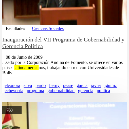
Facultades
Ciencias Sociales
Inauguración del VII Programa de Gobernabilidad y
Gerencia Política
08 de Junio de 2009
...sado por la Corporación Andina de Fomento, se ofrece en varios
países
latinoamerica
nos, trabajando en red con Universidades de
Bolivi......
eleonora
silva
pardo
herny
pease
garcia
javier
iguiñiz
echeverria
programa
gobernabilidad
gerencia
politica
760